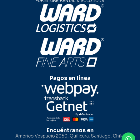
Pagos en línea
Encuéntranos en
Américo Vespucio 2050, Quilicura, Santiago, Chile.