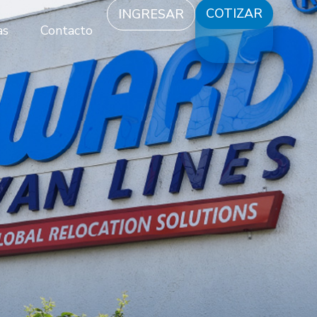
COTIZAR
INGRESAR
INGRESAR
COTIZAR
as
Contacto
as
Contacto