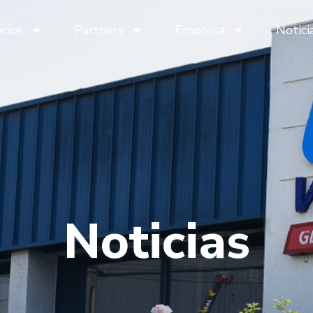
icios
Partners
Empresa
Notici
icios
Partners
Empresa
Notici
Noticias