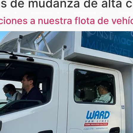
s de mudanza de alta c
icios
Partners
Empresa
Notici
icios
Partners
Empresa
Notici
iones a nuestra flota de vehí