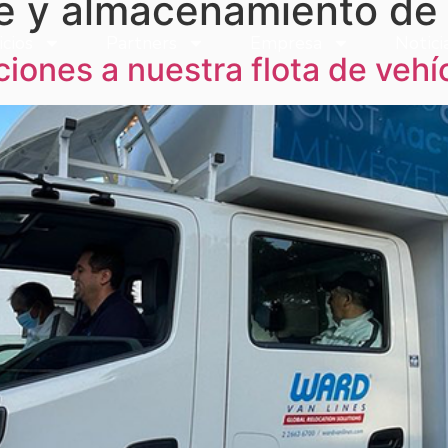
 y almacenamiento de 
icios
Partners
Empresa
Notici
icios
Partners
Empresa
Notici
iones a nuestra flota de vehí