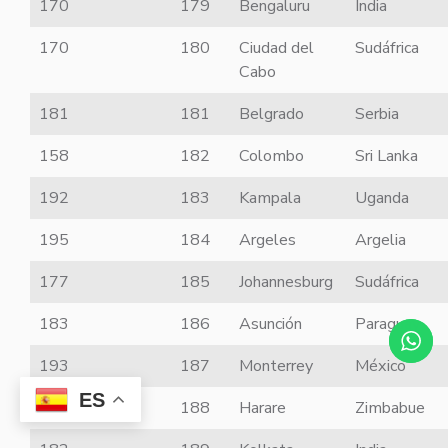
170
179
Bengaluru
India
170
180
Ciudad del
Sudáfrica
Cabo
181
181
Belgrado
Serbia
158
182
Colombo
Sri Lanka
192
183
Kampala
Uganda
195
184
Argeles
Argelia
177
185
Johannesburg
Sudáfrica
183
186
Asunción
Paraguay
193
187
Monterrey
México
ES
165
188
Harare
Zimbabue